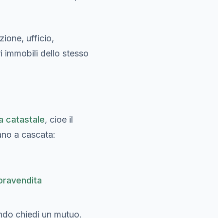
ione, ufficio,
ri immobili dello stesso
a catastale
, cioe il
vano a cascata:
ravendita
ando chiedi un mutuo.