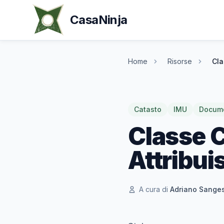
CasaNinja
Home
Risorse
Cla
Catasto
IMU
Docume
Classe C
Attribui
A cura di
Adriano Sange