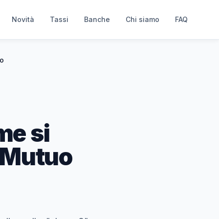
Novità
Tassi
Banche
Chi siamo
FAQ
uo
me si
e Mutuo