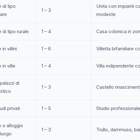
 di tipo
Unita con impianti ca
1 – 3
lare
modeste
 di tipo rurale
1 – 4
Casa colonica in zon
in villini
1 – 6
Villetta bifamiliare c
in ville
1 – 4
Villa indipendente c
 palazzi di
1 – 3
Castello rinasciment
istico
udi privati
1 – 5
Studio professionale 
 o alloggio
1 – 3
Trullo, dammuso, bai
 luogo