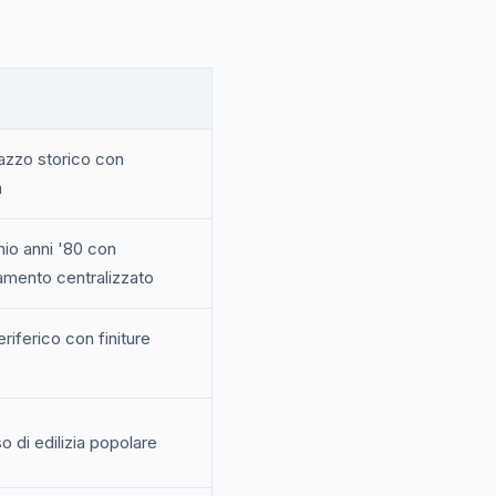
azzo storico con
a
nio anni '80 con
amento centralizzato
eriferico con finiture
o di edilizia popolare