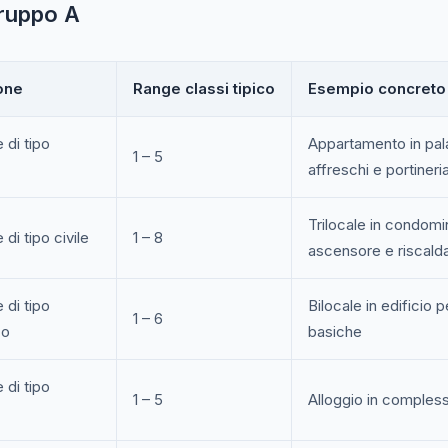
gruppo A
one
Range classi tipico
Esempio concreto
 di tipo
Appartamento in pal
1 – 5
affreschi e portineri
Trilocale in condomi
 di tipo civile
1 – 8
ascensore e riscald
 di tipo
Bilocale in edificio p
1 – 6
co
basiche
 di tipo
1 – 5
Alloggio in compless