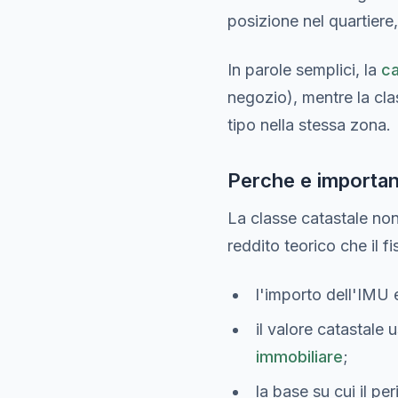
posizione nel quartiere,
In parole semplici, la
ca
negozio), mentre la cla
tipo nella stessa zona.
Perche e importa
La classe catastale non
reddito teorico che il f
l'importo dell'IMU e
il valore catastale 
immobiliare
;
la base su cui il pe