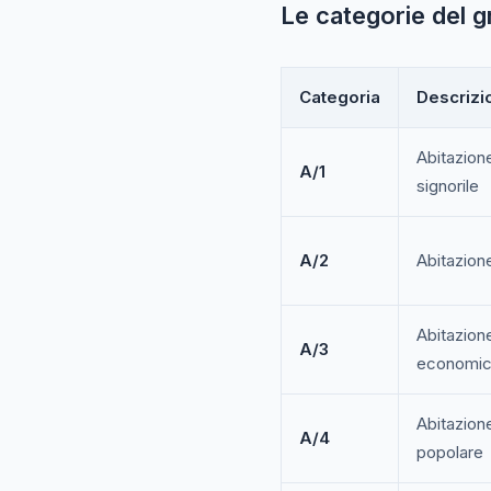
Le categorie del 
Categoria
Descrizi
Abitazione
A/1
signorile
A/2
Abitazione
Abitazione
A/3
economi
Abitazione
A/4
popolare