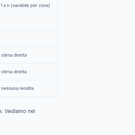
 1 a n (variabile per zona)
stima diretta
stima diretta
nessuna rendita
te. Vediamo nel