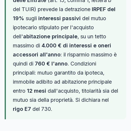
delle Entrate
(art. 15, comma 1, lettera b
del TUIR) prevede la detrazione
IRPEF del
19%
sugli
interessi passivi
del mutuo
ipotecario stipulato per l'acquisto
dell'
abitazione principale
, su un tetto
massimo di
4.000 € di interessi e oneri
accessori all'anno
: il risparmio massimo è
quindi di
760 € l'anno
. Condizioni
principali: mutuo garantito da ipoteca,
immobile adibito ad abitazione principale
entro
12 mesi
dall'acquisto, titolarità sia del
mutuo sia della proprietà. Si dichiara nel
rigo E7
del 730.