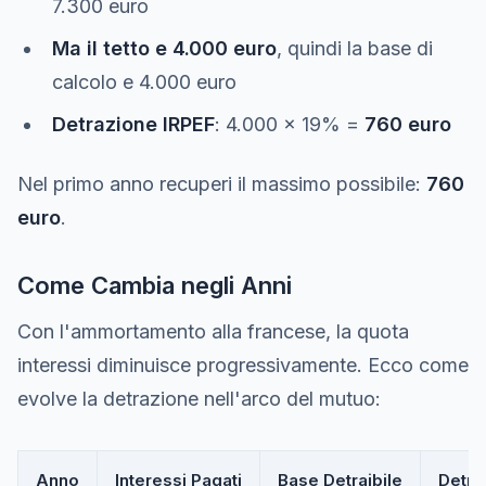
7.300 euro
Ma il tetto e 4.000 euro
, quindi la base di
calcolo e 4.000 euro
Detrazione IRPEF
: 4.000 x 19% =
760 euro
Nel primo anno recuperi il massimo possibile:
760
euro
.
Come Cambia negli Anni
Con l'ammortamento alla francese, la quota
interessi diminuisce progressivamente. Ecco come
evolve la detrazione nell'arco del mutuo:
Anno
Interessi Pagati
Base Detraibile
Detra