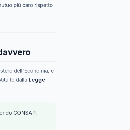
 mutuo più caro rispetto
 davvero
stero dell'Economia, è
tituito dalla
Legge
el Fondo CONSAP,