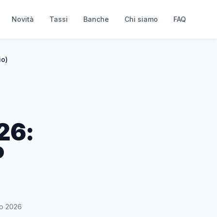
Novità
Tassi
Banche
Chi siamo
FAQ
io)
26:
P
no 2026