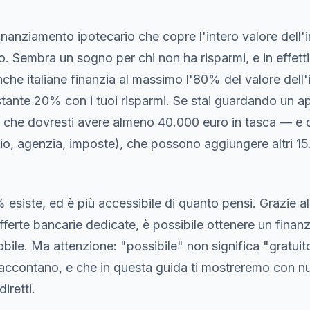
inanziamento ipotecario che copre l'intero valore dell
. Sembra un sogno per chi non ha risparmi, e in effetti 
che italiane finanzia al massimo l'80% del valore dell'i
estante 20% con i tuoi risparmi. Se stai guardando un 
a che dovresti avere almeno 40.000 euro in tasca — e 
io, agenzia, imposte), che possono aggiungere altri 1
 esiste, ed è più accessibile di quanto pensi. Grazie a
fferte bancarie dedicate, è possibile ottenere un fina
mobile. Ma attenzione: "possibile" non significa "gratui
raccontano, e che in questa guida ti mostreremo con nu
iretti.