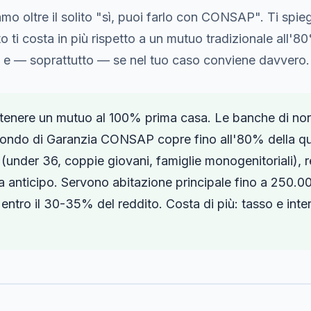
amo oltre il solito "sì, puoi farlo con CONSAP". Ti sp
o ti costa in più rispetto a un mutuo tradizionale all'8
o e — soprattutto — se nel tuo caso conviene davvero.
ttenere un mutuo al 100% prima casa. Le banche di no
Fondo di Garanzia CONSAP copre fino all'80% della quo
e (under 36, coppie giovani, famiglie monogenitoriali), 
 anticipo. Servono abitazione principale fino a 250.00
entro il 30-35% del reddito. Costa di più: tasso e intere