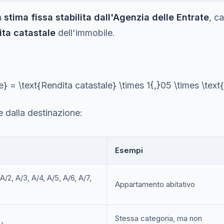
a
stima fissa stabilita dall'Agenzia delle Entrate
, c
ita catastale
dell'immobile.
e} = \text{Rendita catastale} \times 1{,}05 \times \text
e dalla destinazione:
Esempi
A/2, A/3, A/4, A/5, A/6, A/7,
Appartamento abitativo
Stessa categoria, ma non