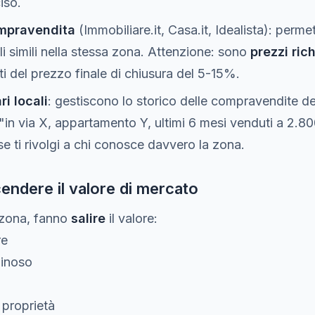
iso.
ompravendita
(Immobiliare.it, Casa.it, Idealista): perm
li simili nella stessa zona. Attenzione: sono
prezzi rich
ti del prezzo finale di chiusura del 5-15%.
i locali
: gestiscono lo storico delle compravendite d
 "in via X, appartamento Y, ultimi 6 mesi venduti a 2.8
se ti rivolgi a chi conosce davvero la zona.
cendere il valore di mercato
e zona, fanno
salire
il valore:
re
minoso
 proprietà