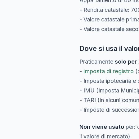
Appartamento di 80 mq
- Rendita catastale: 70
- Valore catastale prim
- Valore catastale sec
Dove si usa il valo
Praticamente
solo per 
-
Imposta di registro
(c
- Imposta ipotecaria e 
- IMU (Imposta Municip
- TARI (in alcuni comun
- Imposte di successio
Non viene usato
per: 
il valore di mercato).