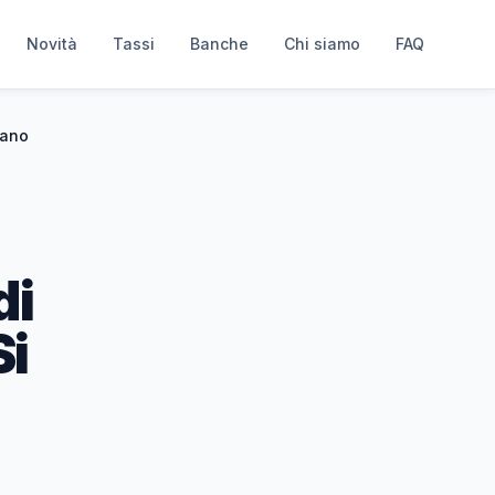
Novità
Tassi
Banche
Chi siamo
FAQ
lano
di
Si