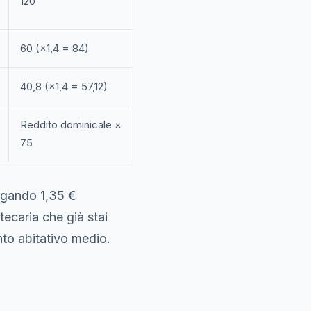
120
60 (×1,4 = 84)
40,8 (×1,4 = 57,12)
Reddito dominicale ×
75
pagando 1,35 €
tecaria che già stai
to abitativo medio.