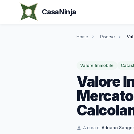
CasaNinja
Home
Risorse
Val
Valore Immobile
Catas
Valore I
Mercato,
Calcola
A cura di
Adriano Sange