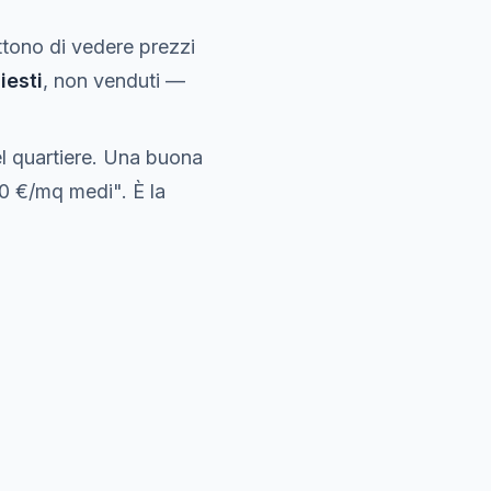
ettono di vedere prezzi
iesti
, non venduti —
el quartiere. Una buona
00 €/mq medi". È la