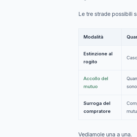
Le tre strade possibili 
Modalità
Quan
Estinzione al
Caso
rogito
Accollo del
Quan
mutuo
sono
Surroga del
Comp
compratore
mutu
Vediamole una a una.