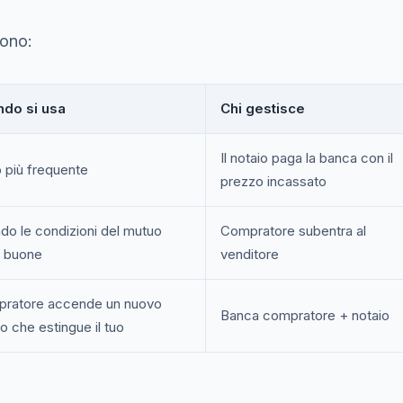
sono:
do si usa
Chi gestisce
Il notaio paga la banca con il
 più frequente
prezzo incassato
do le condizioni del mutuo
Compratore subentra al
 buone
venditore
ratore accende un nuovo
Banca compratore + notaio
o che estingue il tuo