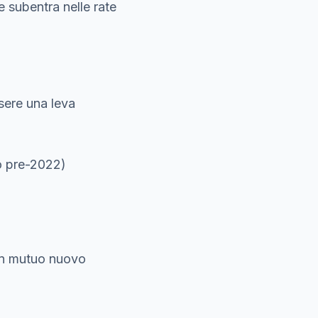
e subentra nelle rate
ssere una leva
so pre-2022)
a un mutuo nuovo