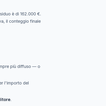
siduo è di 162.000 €.
a, il conteggio finale
mpre più diffuso — o
er l'importo del
ditore
.