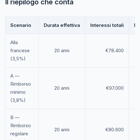
Il riepilogo che conta
Scenario
Durata effettiva
Interessi totali
Di
Alla
francese
20 anni
€78.400
(3,5%)
A —
Rimborso
20 anni
€97.000
minimo
(3,8%)
B —
Rimborso
20 anni
€80.600
regolare