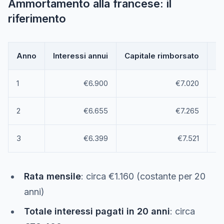
Ammortamento alla francese: il
riferimento
Anno
Interessi annui
Capitale rimborsato
De
1
€6.900
€7.020
2
€6.655
€7.265
3
€6.399
€7.521
Rata mensile
: circa €1.160 (costante per 20
anni)
Totale interessi pagati in 20 anni
: circa