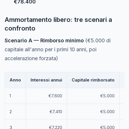
€78.400
Ammortamento libero: tre scenari a
confronto
Scenario A — Rimborso minimo
(€5.000 di
capitale all'anno per i primi 10 anni, poi
accelerazione forzata)
Anno
Interessi annui
Capitale rimborsato
De
1
€7.600
€5.000
2
€7.410
€5.000
3
€7.220
€5.000